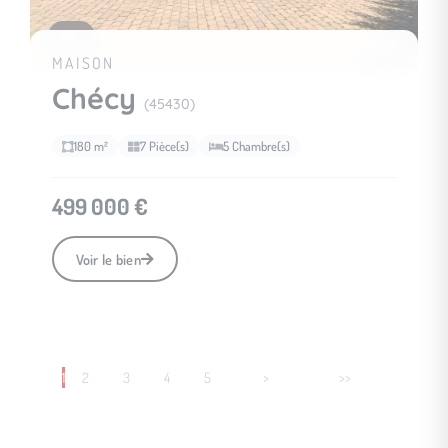
16
MAISON
Chécy
(45430)
180 m²
7 Pièce(s)
5 Chambre(s)
499 000 €
Voir le bien
1
2
3
4
5
>
>>