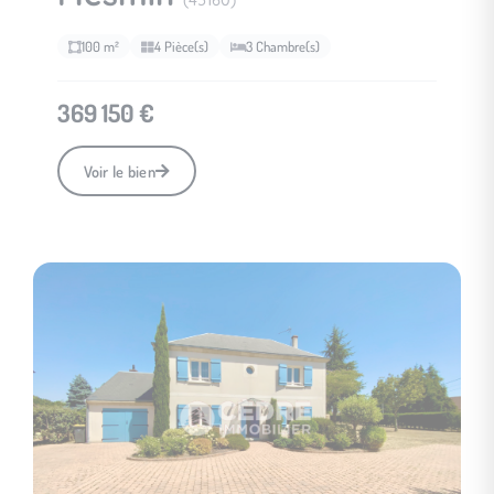
(45160)
100 m²
4 Pièce(s)
3 Chambre(s)
369 150 €
Voir le bien