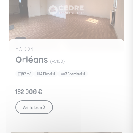
7
MAISON
Orléans
(45100)
97 m²
4 Pièce(s)
3 Chambre(s)
162 000 €
Voir le bien