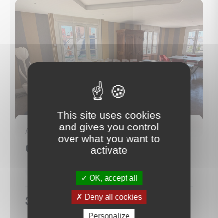
This site uses cookies
14
and gives you control
APPARTEMENT
over what you want to
Orléans
activate
(45000)
108 m²
5 Pièce(s)
3 Chambre(s)
OK, accept all
Deny all cookies
360 400 €
Personalize