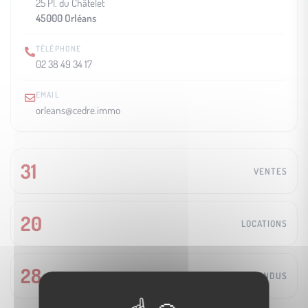
25 Pl. du Châtelet
45000 Orléans
TÉLÉPHONE
02 38 49 34 17
EMAIL
orleans@cedre.immo
31
VENTES
20
LOCATIONS
28
VENDUS