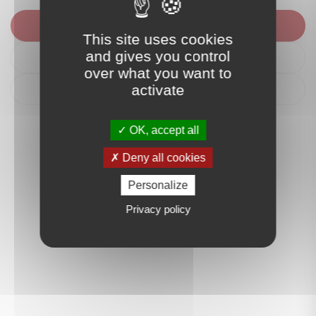
Nous contacter
This site uses cookies
and gives you control
Itinéraire
over what you want to
activate
Déposer un avis
OK, accept all
Deny all cookies
Personalize
Privacy policy