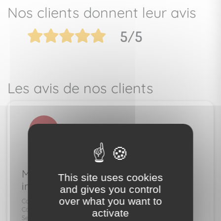
Nos clients donnent leur avis
5
/
5
Les avis de nos clients
d l
23/05/2024
M'a aidé à vendre mon bien
This site uses cookies
immobilier
and gives you control
over what you want to
Connaissance du secteur
Compétences de l'interlocuteur
activate
Service et accompagnement