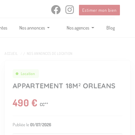
Estimer mon bien
ntes
Nos annonces
Nos agences
Blog
ACCUEIL
NOS ANNONCES DE LOCATION
Location
APPARTEMENT 18M
ORLEANS
2
490 €
CC
**
Publiée le
01/07/2026