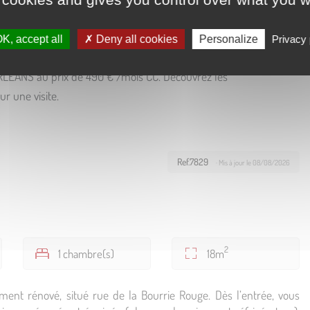
K, accept all
Deny all cookies
Personalize
Privacy 
RLEANS au prix de 490 € /mois CC. Découvrez les
r une visite.
Ref.7829
· Mis à jour le 08/08/2026
2
1 chambre(s)
18m
ent rénové, situé rue de la Bourrie Rouge. Dès l’entrée, vous