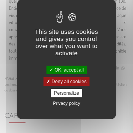
qualité et une belle luminosité grâce à son exposition plein sud.
Entièrement climatisé, ce bien se compose d'une vaste pièce de
vie, d'une cuisine aménagée et entièrement équipée (four, plaque
vitrocéramique, hotte, lave-vaisselle, réfrigérateur et
congélateur), de deux chambres ainsi que d'une salle d'eau. Vous
This site uses cookies
apprécierez son emplacement privilégié, à proximité immédiate
and gives you control
des commerces, des transports et de toutes les commodités,
over what you want to
tout en bénéficiant d'un cadre de vie agréable. Disponible
activate
immédiatement.
Partager
OK, accept all
*Détail des honoraires selon la loi ALUR
Deny all cookies
Les honoraires agences peuvent prendre en compte les frais de visite, de constitution
du dossier, de rédaction du bail et d'établissement de l'état des lieux.
Personalize
Privacy policy
CARACTÉRISTIQUES