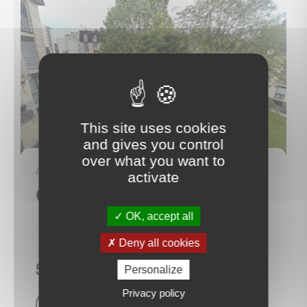
This site uses cookies
and gives you control
6
over what you want to
APPARTEMENT
activate
Orléans
(45000)
OK, accept all
37 m²
1 Pièce(s)
1 Chambre(s)
Deny all cookies
590 €
Personalize
/mois (
HC
)
Privacy policy
Voir le bien