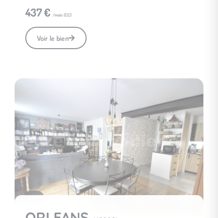
437 €
/mois (
CC
)
Voir le bien
5
ORLEANS