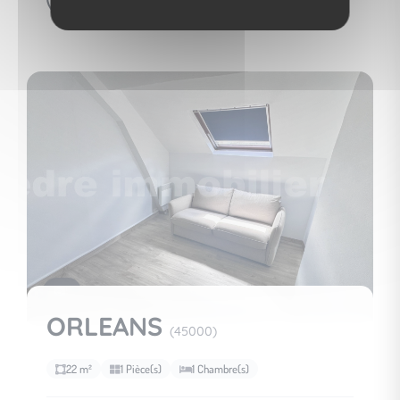
5
ORLEANS
(45000)
22 m²
1 Pièce(s)
1 Chambre(s)