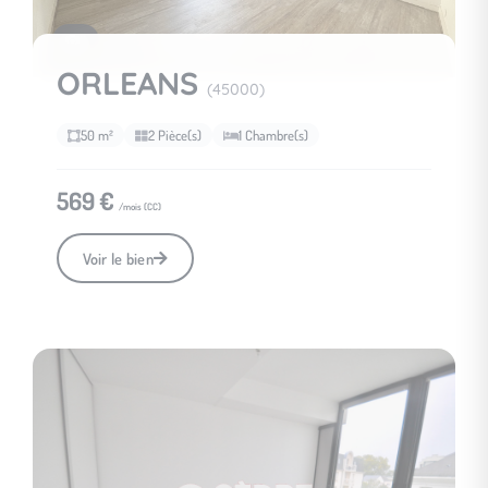
3
ORLEANS
(45000)
50 m²
2 Pièce(s)
1 Chambre(s)
569 €
/mois (
CC
)
Voir le bien