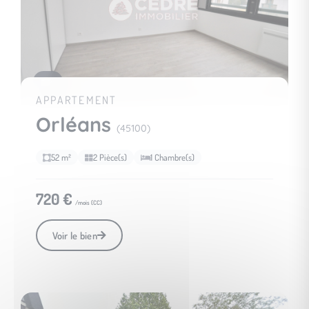
4
APPARTEMENT
Orléans
(45100)
52 m²
2 Pièce(s)
1 Chambre(s)
720 €
/mois (
CC
)
Voir le bien