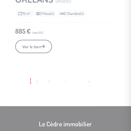
(45000)
70 m²
3 Pièce(s)
2 Chambre(s)
885 €
/mois (
CC
)
Voir le bien
1
2
3
>
>>
Le Cèdre immobilier